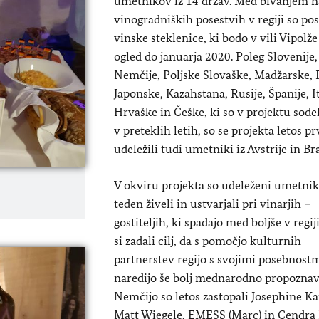
umetnikov iz 14 držav. Med bivanjem n
vinogradniških posestvih v regiji so pos
vinske steklenice, ki bodo v vili Vipolže
ogled do januarja 2020. Poleg Slovenije,
Nemčije, Poljske Slovaške, Madžarske, F
Japonske, Kazahstana, Rusije, Španije, It
Hrvaške in Češke, ki so v projektu sodel
v preteklih letih, so se projekta letos pr
udeležili tudi umetniki iz Avstrije in Braz
V okviru projekta so udeleženi umetnik
teden živeli in ustvarjali pri vinarjih –
gostiteljih, ki spadajo med boljše v regiji
si zadali cilj, da s pomočjo kulturnih
partnerstev regijo s svojimi posebnost
naredijo še bolj mednarodno propoznav
Nemčijo so letos zastopali Josephine Ka
Matt Wiegele, EMESS (Marc) in Cendra 