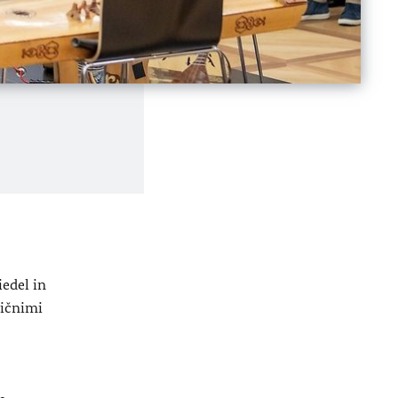
iedel in
ričnimi