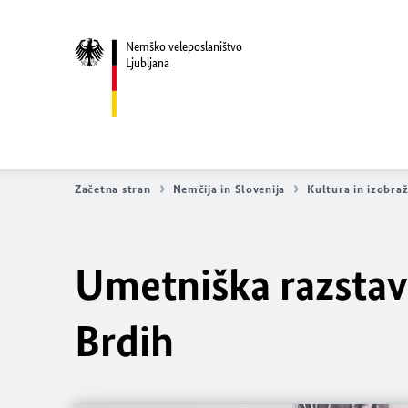
Nemško veleposlaništvo
Ljubljana
Začetna stran
Nemčija in Slovenija
Kultura in izobra
Umetniška razstava
Brdih