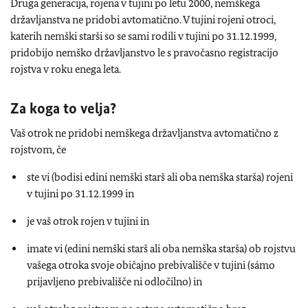
Druga generacija, rojena v tujini po letu 2000, nemškega
državljanstva ne pridobi avtomatično. V tujini rojeni otroci,
katerih nemški starši so se sami rodili v tujini po 31.12.1999,
pridobijo nemško državljanstvo le s pravočasno registracijo
rojstva v roku enega leta.
Za koga to velja?
Vaš otrok ne pridobi nemškega državljanstva avtomatično z
rojstvom, če
ste vi (bodisi edini nemški starš ali oba nemška starša) rojeni
v tujini po 31.12.1999 in
je vaš otrok rojen v tujini in
imate vi (edini nemški starš ali oba nemška starša) ob rojstvu
vašega otroka svoje običajno prebivališče v tujini (sámo
prijavljeno prebivališče ni odločilno) in