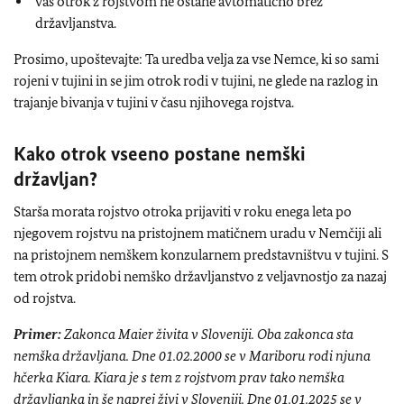
vaš otrok z rojstvom ne ostane avtomatično brez
državljanstva.
Prosimo, upoštevajte: Ta uredba velja za vse Nemce, ki so sami
rojeni v tujini in se jim otrok rodi v tujini, ne glede na razlog in
trajanje bivanja v tujini v času njihovega rojstva.
Kako otrok vseeno postane nemški
državljan?
Starša morata rojstvo otroka prijaviti v roku enega leta po
njegovem rojstvu na pristojnem matičnem uradu v Nemčiji ali
na pristojnem nemškem konzularnem predstavništvu v tujini. S
tem otrok pridobi nemško državljanstvo z veljavnostjo za nazaj
od rojstva.
Primer:
Zakonca Maier živita v Sloveniji. Oba zakonca sta
nemška državljana. Dne 01.02.2000 se v Mariboru rodi njuna
hčerka Kiara. Kiara je s tem z rojstvom prav tako nemška
državljanka in še naprej živi v Sloveniji. Dne 01.01.2025 se v