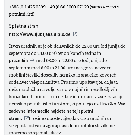
+386 (0)1 425 0899; +49 (0)30 5000 67129 (samo v zvezi s
potnimi listi)
Spletna stran
http://www.ljubljana.diplo.de
Izven uradnih ur je ob delavnikih do 22.00 ure
(od junija do
septembra do 24.00 ure)
ter ob
koncih
tedna in
praznikih
med 08.00 in 22.00 uro
(od junija do
septembra med 8.00 in 24.00 uro)
na zgoraj navedeni
mobilni številki dosegljiv nemško in angleško govoreč
sodelavec veleposlaništva. Prosimo upoštevajte, da je ta
dežurna služba na voljo samo v nujnih in neodložljivih
konzularnih primerih in ne daje informacij v zvezi z izdajo
nemških potnih listin turistom, ki potujejo na Hrvaško.
Vse
zadevne informacije najdete na tej spletni
strani.
Prosimo upoštevajte, da v času uradnih ur
veleposlaništva na zgoraj navedeni mobilni številki ne
moremo sprejemati klicev.​​​​​​​