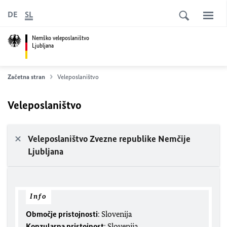
DE
SL
Nemško veleposlaništvo
Ljubljana
Začetna stran
Veleposlaništvo
Veleposlaništvo
Veleposlaništvo Zvezne republike Nemčije
Ljubljana
Info
Območje pristojnosti
: Slovenija
Konzularna pristojnost
: Slovenija