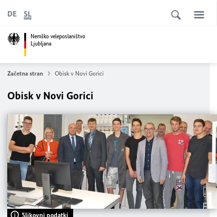
DE
SL
Nemško veleposlaništvo
Ljubljana
Začetna stran
Obisk v Novi Gorici
Obisk v Novi Gorici
Slikovni podatki