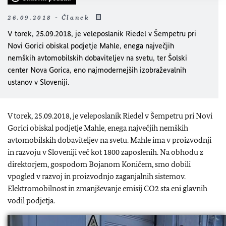
26.09.2018 - Članek
V torek, 25.09.2018, je veleposlanik Riedel v Šempetru pri
Novi Gorici obiskal podjetje Mahle, enega največjih
nemških avtomobilskih dobaviteljev na svetu, ter Šolski
center Nova Gorica, eno najmodernejših izobraževalnih
ustanov v Sloveniji.
V torek, 25.09.2018, je veleposlanik Riedel v Šempetru pri Novi
Gorici obiskal podjetje Mahle, enega največjih nemških
avtomobilskih dobaviteljev na svetu. Mahle ima v proizvodnji
in razvoju v Sloveniji več kot 1800 zaposlenih. Na obhodu z
direktorjem, gospodom Bojanom Koničem, smo dobili
vpogled v razvoj in proizvodnjo zaganjalnih sistemov.
Elektromobilnost in zmanjševanje emisij CO2 sta eni glavnih
vodil podjetja.