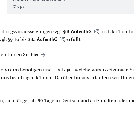
Einreise nach Deutschland
© dpa
teilungsvoraussetzungen (vgl.
§ 5
AufenthG
) und darüber h
gl. §§ 16 bis 38a
AufenthG
) erfüllt.
en finden Sie
hier
.
in Visum benötigen und - falls ja - welche Voraussetzungen S
isums beantragen können. Darüber hinaus erläutern wir Ihnen
n, sich länger als 90 Tage in Deutschland aufzuhalten oder ni