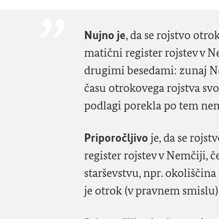
Nujno je
, da se rojstvo otrok
matični register rojstev v Ne
drugimi besedami: zunaj Nem
času otrokovega rojstva svoj
podlagi porekla po tem nem
Priporočljivo
je, da se rojst
register rojstev v Nemčiji,
starševstvu, npr. okoliščin
je otrok (v pravnem smislu