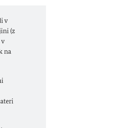
i v
ini (z
 v
k na
ni
ateri