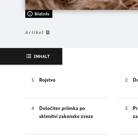
Bildinfo
Artikel
INHALT
Rojstvo
Do
Določitev priimka po
Pr
sklenitvi zakonske zveze
z