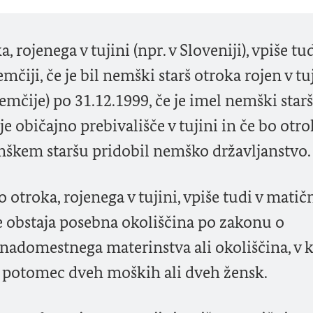
a, rojenega v tujini (npr. v Sloveniji), vpiše tud
mčiji, če je bil nemški starš otroka rojen v tuj
čije) po 31.12.1999, če je imel nemški starš
e običajno prebivališče v tujini in če bo otro
škem staršu pridobil nemško državljanstvo.
vo otroka, rojenega v tujini, vpiše tudi v matič
 če obstaja posebna okoliščina po zakonu o
a nadomestnega materinstva ali okoliščina, v k
) potomec dveh moških ali dveh žensk.