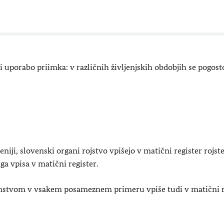
ali uporabo priimka: v različnih življenjskih obdobjih se pogost
iji, slovenski organi rojstvo vpišejo v matični register rojste
ega vpisa v matični register.
janstvom v vsakem posameznem primeru vpiše tudi v matični r