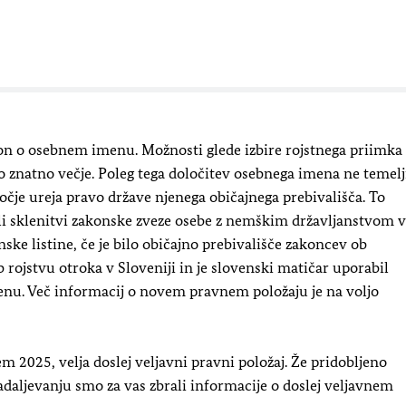
kon o osebnem imenu. Možnosti glede izbire rojstnega priimka
o znatno večje. Poleg tega določitev osebnega imena ne temelj
očje ureja pravo države njenega običajnega prebivališča. To
li sklenitvi zakonske zveze osebe z nemškim državljanstvom v
ke listine, če je bilo običajno prebivališče zakoncev ob
 rojstvu otroka v Sloveniji in je slovenski matičar uporabil
nu. Več informacij o novem pravnem položaju je na voljo
em 2025, velja doslej veljavni pravni položaj. Že pridobljeno
aljevanju smo za vas zbrali informacije o doslej veljavnem