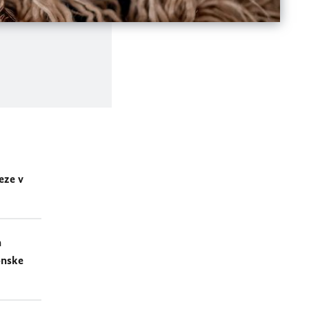
eze v
h
onske