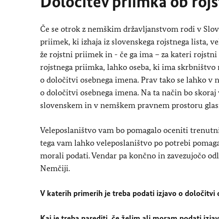
Določitev priimka ob roj
Če se otrok z nemškim državljanstvom rodi v Slove
priimek, ki izhaja iz slovenskega rojstnega lista, v
že rojstni priimek in - če ga ima – za kateri rojst
rojstnega priimka, lahko oseba, ki ima skrbništvo
o določitvi osebnega imena. Prav tako se lahko v 
o določitvi osebnega imena. Na ta način bo skoraj 
slovenskem in v nemškem pravnem prostoru glasi
Veleposlaništvo vam bo pomagalo oceniti trenutni
tega vam lahko veleposlaništvo po potrebi pomaga 
morali podati. Vendar pa končno in zavezujočo od
Nemčiji.
V katerih primerih je treba podati izjavo o določit
Kaj je treba narediti, če želim ali moram podati iz