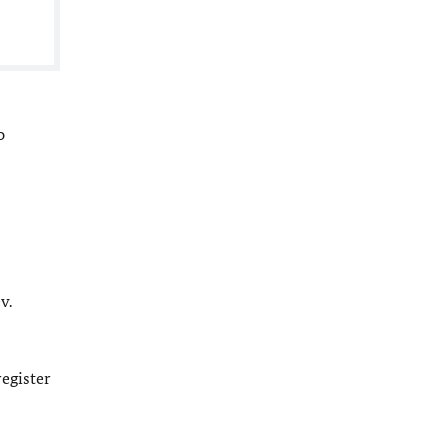
o
v.
egister