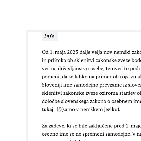
Info
Od 1. maja 2025 dalje velja nov nemški za
in priimka ob sklenitvi zakonske zveze bod
več na državljanstvu osebe, temveč to podr
pomeni, da se lahko na primer ob rojstvu a
Sloveniji ime samodejno prevzame iz slovens
sklenitvi zakonske zveze oziroma staršev ob
določbe slovenskega zakona o osebnem ime
tukaj
(samo v nemškem jeziku).
Za zadeve, ki so bile zaključene pred 1. maj
osebno ime se ne spremeni samodejno. V nad