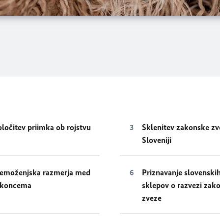
ločitev priimka ob rojstvu
Sklenitev zakonske zv
Sloveniji
emoženjska razmerja med
Priznavanje slovenski
akoncema
sklepov o razvezi zak
zveze