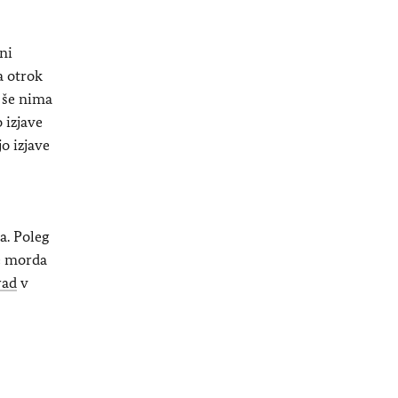
ni
a otrok
r še nima
 izjave
o izjave
a. Poleg
te morda
rad
v