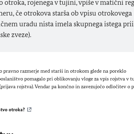
vo otroka, rojenega v tujini, vpiše v matični re
imeru, če otrokova starša ob vpisu otrokovega
ičnem uradu nista imela skupnega istega pr
ske zveze).
o pravno razmerje med starši in otrokom glede na poreklo
oslaništvo pomagalo pri oblikovanju vloge za vpis rojstva v tu
(prijava rojstva). Vendar pa končno in zavezujočo odločitev o 
jstvo otroka?