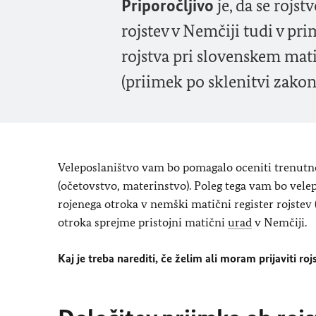
Priporočljivo
je, da se rojst
rojstev v Nemčiji tudi v pr
rojstva pri slovenskem mat
(priimek po sklenitvi zakon
Veleposlaništvo vam bo pomagalo oceniti trenutn
(očetovstvo, materinstvo). Poleg tega vam bo velep
rojenega otroka v nemški matični register rojstev 
otroka sprejme pristojni matični
urad
v Nemčiji.
Kaj je treba narediti, če želim ali moram prijaviti ro