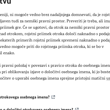
stvu
niji, ni mogoče vedno brez nadaljnjega domnevati, da je rojst
eljaven tudi za nemški pravni prostor. Preveriti je treba, ali im
ni priimek gre. Če se ugotovi, da otrok za nemški pravni prosto
 nad otrokom, rojstni priimek otroka določi naknadno s podajo
nekaterih primerih rojstni priimek spremeni naknadno s podaj
vedno mogoče priti do rojstnega priimka otroka, ki se bo v
l enako.
 pravni položaj v povezavi s pravico otroka do osebnega imen
pri oblikovanju izjave o določitvi osebnega imena, ki jo bos
ločitev o uporabi osebnega imena sprejme pristojni matični
u
vi otrokovega osebnega imena?
javo o določitvi otrokovega osebnega imena?