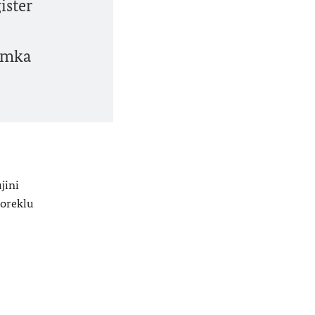
gister
iimka
jini
poreklu