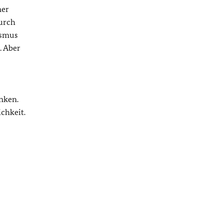
ner
durch
ismus
. Aber
nken.
chkeit.