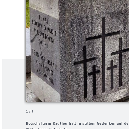
1
/
3
Botschafterin Kauther hält in stillem Gedenken auf d