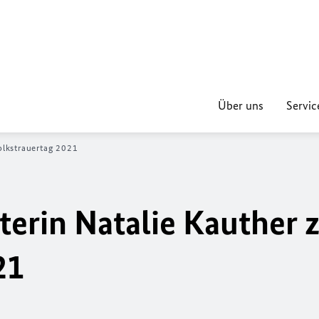
Über uns
Servic
olkstrauertag 2021
fterin Natalie Kauther
21