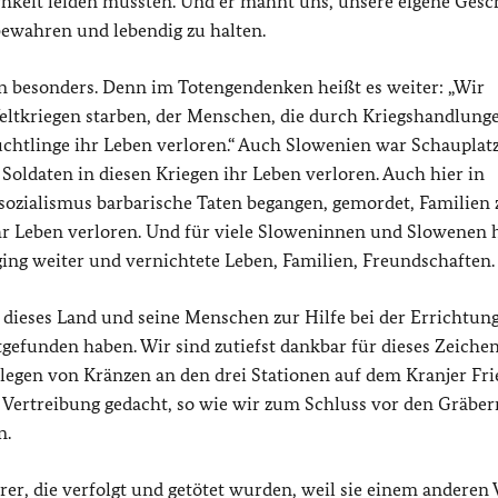
hkeit leiden mussten. Und er mahnt uns, unsere eigene Gesc
ewahren und lebendig zu halten.
n besonders. Denn im Totengendenken heißt es weiter: „Wir
Weltkriegen starben, der Menschen, die durch Kriegshandlung
üchtlinge ihr Leben verloren.“ Auch Slowenien war Schauplatz
Soldaten in diesen Kriegen ihr Leben verloren. Auch hier in
zialismus barbarische Taten begangen, gemordet, Familien z
r Leben verloren. Und für viele Sloweninnen und Slowenen h
ing weiter und vernichtete Leben, Familien, Freundschaften.
ich dieses Land und seine Menschen zur Hilfe bei der Errichtun
gefunden haben. Wir sind zutiefst dankbar für dieses Zeichen
egen von Kränzen an den drei Stationen auf dem Kranjer Fri
Vertreibung gedacht, so wie wir zum Schluss vor den Gräber
n.
er, die verfolgt und getötet wurden, weil sie einem anderen 