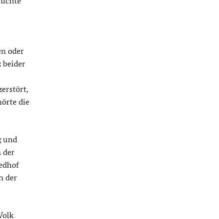
hichte
en oder
 beider
erstört,
örte die
g und
 der
edhof
n der
Volk