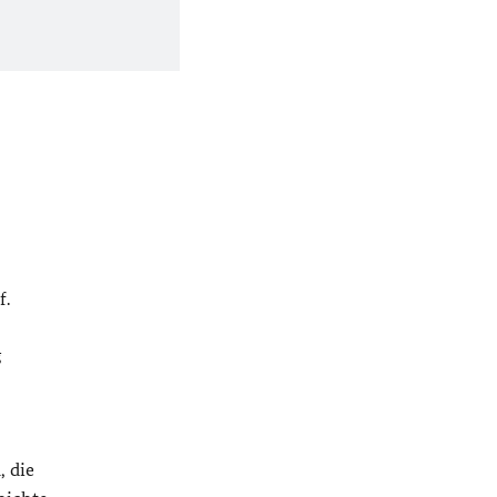
f.
g
, die