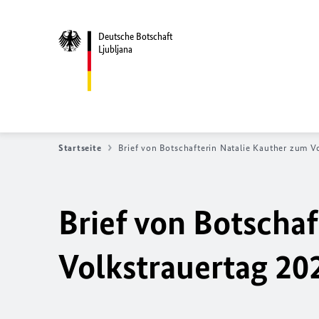
Deutsche Botschaft
Ljubljana
Startseite
Brief von Botschafterin Natalie Kauther zum V
Brief von Botscha
Volkstrauertag 20